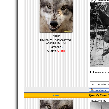
Продолжение.Во
7 ранг
Группа: VIP пользователи
Сообщений:
364
Награды:
5
Статус:
Offline
Прикреплен
Даже если тебя съ
dzoz
Дата: Суббота, 
Продолжение