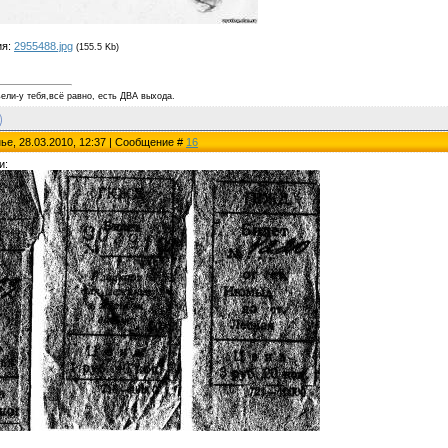
ия:
2955488.jpg
(155.5 Kb)
ели-у тебя,всё равно, есть ДВА выхода.
ье, 28.03.2010, 12:37 | Сообщение #
16
и: