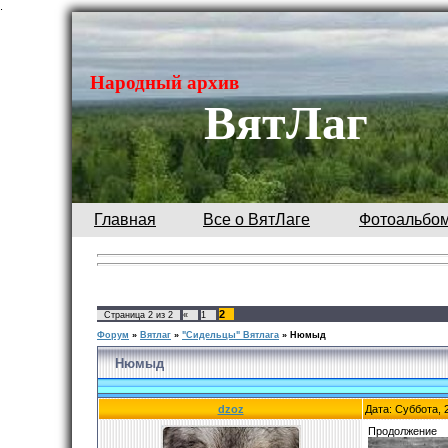
.
Народный архив
ВятЛаг
Главная
Все о ВятЛаге
Фотоальбо
2
Страница
2
из
2
«
1
Форум
»
Вятлаг
»
"Сидельцы" Вятлага
»
Нюмыд
Нюмыд
dzoz
Дата: Суббота, 
Продолжение