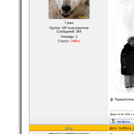
7 ранг
Группа: VIP пользователи
Сообщений:
364
Награды:
5
Статус:
Offline
Прикреплен
Даже если тебя съ
dzoz
Дата: Суббота, 