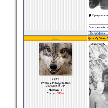
Прикреплен
Даже если тебя съ
dzoz
Дата: Суббота, 
Продолжение
7 ранг
Группа: VIP пользователи
Сообщений:
364
Награды:
5
Статус:
Offline