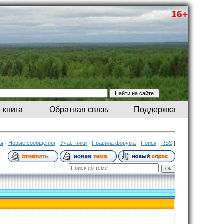
16+
 книга
Обратная связь
Поддержка
мы
·
Новые сообщения
·
Участники
·
Правила форума
·
Поиск
·
RSS
]