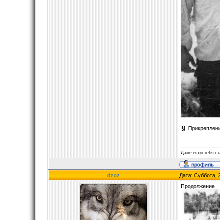
Прикреплен
Даже если тебя съ
dzoz
Дата: Суббота, 
Продолжение