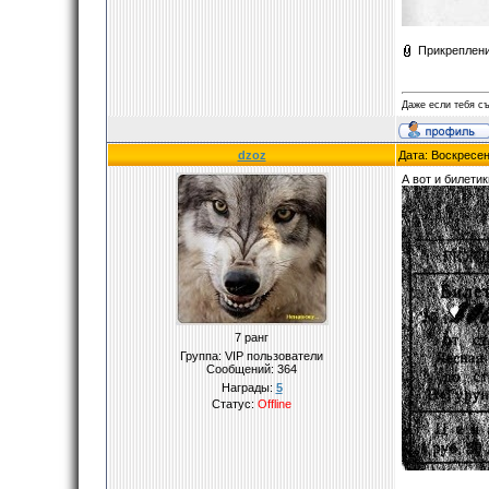
Прикреплен
Даже если тебя съ
dzoz
Дата: Воскресен
А вот и билетик
7 ранг
Группа: VIP пользователи
Сообщений:
364
Награды:
5
Статус:
Offline