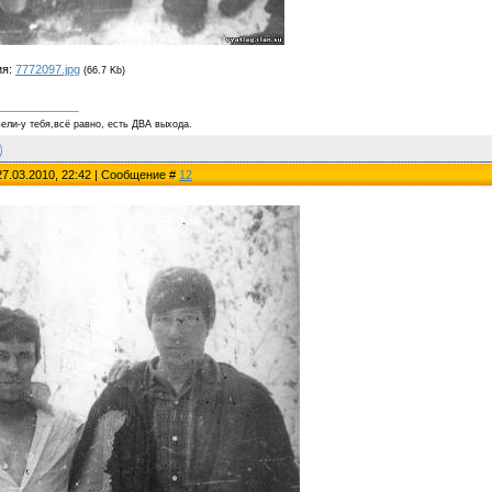
ия:
7772097.jpg
(66.7 Kb)
ели-у тебя,всё равно, есть ДВА выхода.
27.03.2010, 22:42 | Сообщение #
12