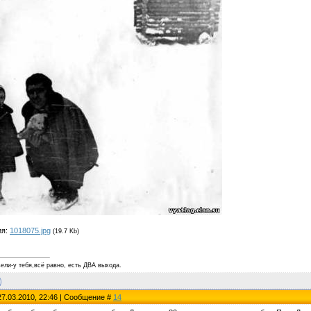
ия:
1018075.jpg
(19.7 Kb)
ели-у тебя,всё равно, есть ДВА выхода.
27.03.2010, 22:46 | Сообщение #
14