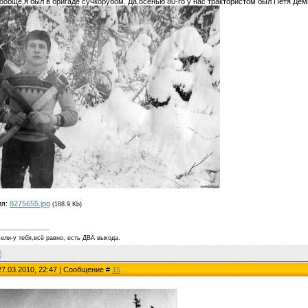
обще,я был в бригаде сучкорубом. Да,осенью 80-го у нас трактористом был Петя Дем
ия:
8275655.jpg
(188.9 Kb)
ели-у тебя,всё равно, есть ДВА выхода.
27.03.2010, 22:47 | Сообщение #
15