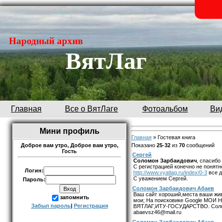
.
Народный архив
ВятЛаг
Главная
Все о ВятЛаге
Фотоальбом
Ви
Мини профиль
Главная
»
Гостевая книга
Показано
25
-
32
из
70
сообщений
Доброе вам утро,
Доброе вам утро,
Гость
Сергей
Соломон Зарбаидович
, спасибо
С регистрацией конечно не понятн
Логин:
http://www.vyatlag.ru/index/0-3
все д
С уважением Сергей.
Пароль:
Соломон Зарбаидович Абаев
Ваш сайт хороший,места ваши жив
запомнить
мои; На поисковике Google МОИ
Забыл пароль
|
Регистрация
ВЯТЛАГ,ИТУ-ГОСУДАРСТВО. Соломон
abaevsz46@mail.ru
Соломон Зарбаидович Абаев