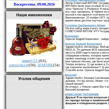
Автор-Советский ВЯТЛАГ государс
Воскресенье, 09.08.2026
ВЯТЛАГе были зоны особый 42 и 21
зоны "Шексна"-2 /Рыбинск/ Я писа
все смог запомнить. В Чабисе на 
Наши именинники
весной я постарался чтоб меня от
Верхнекамская. 15 ноября 1977 го
время имею десятки научных труд
Соломон Зарбаидович Абаев
На все сайты мира я могу заходит
СОВЕТСКИЙ ВЯТЛАГ ИТУ Государст
Владимир
Орехов Андрей Борисович - найдит
Орехов Андрей Борисович
Здравствуйте, вятлаговцы. Мой де
58/10,11. По данным ФСБ наказание
августа 2008 года я поехал к мест
сборщикам клюквы, которые приюти
провёл панихиду и взял горсть зе
яяяяя11111
(63)
,
мне пришло письмо, где было указа
Теперь вопросы: 1) где можно в Со
natusichka18
(50)
,
ЗЕМЛЯК
(54)
где хоронили заключённых?; 4) мо
Спасибо всем. Орехов Андрей Бори
Василий
Здравствуйте Эльвира Смоленцева
Уголок общения
думаем, что мы вечны. Может это
нашей жизни!!!
Во вторых, с Новым годом Вас и в
Василий Кукаренко
АЛЕКСАНДР ТЮТЮННИК
Друзья! Я не против вопросов п
но гараздо проще и правильней
форуме в отведенном разделе