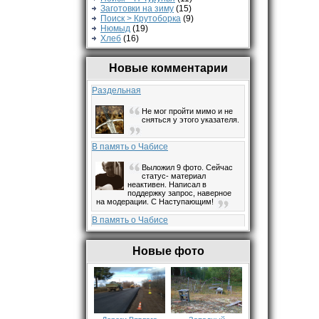
Заготовки на зиму
(15)
Поиск > Крутоборка
(9)
Нюмыд
(19)
Хлеб
(16)
Новые комментарии
Раздельная
Не мог пройти мимо и не
сняться у этого указателя.
В память о Чабисе
Выложил 9 фото. Сейчас
статус- материал
неактивен. Написал в
поддержку запрос, наверное
на модерации. С Наступающим!
В память о Чабисе
Ждём
Новые фото
В память о Чабисе
Добрый вечер всем. Я был
в Чабисе с 1967 по 1970
год. Мама со мной приехала к
отчиму, который отбывал