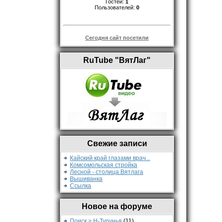
Гостей:
1
Пользователей:
0
Сегодня сайт посетили
RuTube "ВятЛаг"
Свежие записи
Кайский край глазами врач...
Комсомольская стройка
Лесной - столица Вятлага
Вышиванка
Ссылка
Новое на форуме
Поиск > Н-Турунья
(11)