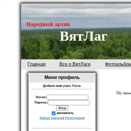
.
Народный архив
ВятЛаг
Главная
Все о ВятЛаге
Фотоальбо
Мини профиль
Доброе вам утро,
Гость
По личн
Логин:
Пароль:
запомнить
Забыл пароль
|
Регистрация