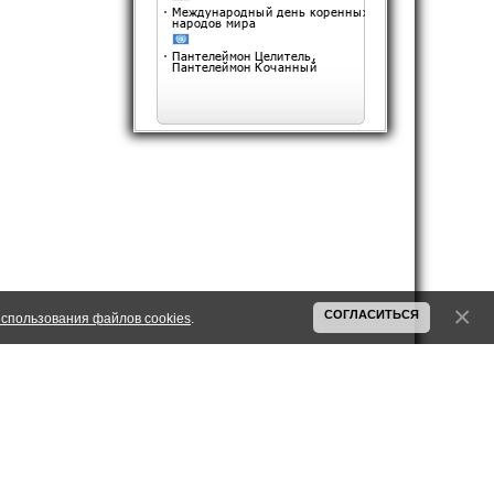
дедом!
Комсомольская стройка
Авантюризм Хрущева на
Верхнекамской земле
Читать дальше >>
СОГЛАСИТЬСЯ
спользования файлов cookies
.
ИКА ИСПОЛЬЗОВАНИЯ COOKIES