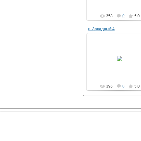
358
0
5.0
п. Западный 4
28.09.2021
Evjik
396
0
5.0