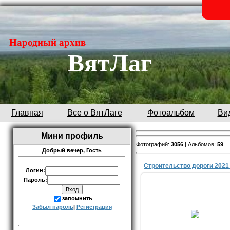
.
Народный архив
ВятЛаг
Главная
Все о ВятЛаге
Фотоальбом
Ви
Мини профиль
Фотографий:
3056
| Альбомов:
59
Добрый вечер,
Гость
Строительство дороги 2021
Логин:
Пароль:
запомнить
25.10.2021
Забыл пароль
|
Регистрация
Admin