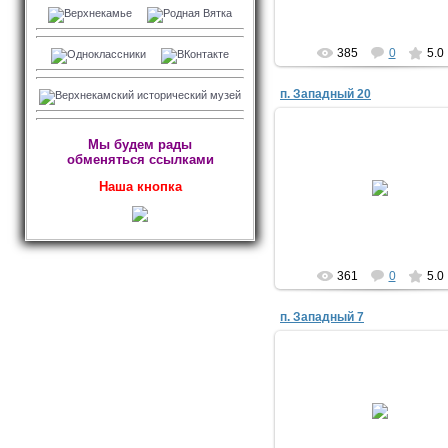
385
0
5.0
п. Западный 20
Мы будем рады
обменяться ссылками
29.09.2021
Наша кнопка
Evjik
361
0
5.0
п. Западный 7
28.09.2021
Evjik