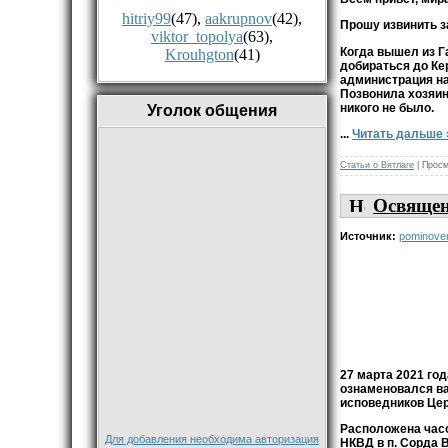
hitriy99
(47)
,
aakrupnov
(42)
,
Прошу извинить за
viktor_topolya
(63)
,
Когда вышел из Га
Krouhgton
(41)
добираться до Ке
администрация на
Позвонила хозяин
никого не было.
Уголок общения
...
Читать дальше 
Статьи о Вятлаге
| Просм
Освящен
Источник:
pominoven
27 марта 2021 го
ознаменовался в
исповедников Цер
Расположена часо
Для добавления необходима авторизация
НКВД в п. Сорда 