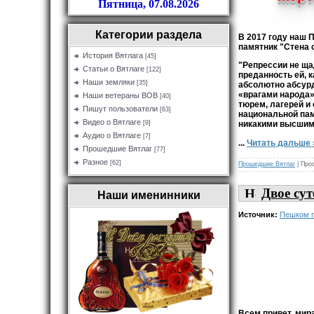
Пятница, 07.08.2026
Категории раздела
В 2017 году наш 
памятник "Стена с
История Вятлага
[45]
"Репрессии не ща
Статьи о Вятлаге
[122]
преданность ей,
Наши земляки
[35]
абсолютно абсур
«врагами народа»
Наши ветераны ВОВ
[40]
тюрем, лагерей и
Пишут пользователи
[63]
национальной пам
Видео о Вятлаге
[9]
никакими высшим
Аудио о Вятлаге
[7]
...
Читать дальше 
Прошедшие Вятлаг
[77]
Разное
[62]
Прошедшие Вятлаг
| Про
Двое сут
Наши именинники
Источник:
Пешком п
Всем привет, мира