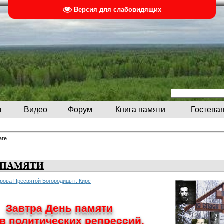
Версия для слабовидящих
м
Видео
Форум
Книга памяти
Гостевая
аге
 ПАМЯТИ
рова Пресвятой Богородицы г. Кирс
Завтра День памяти
в политических репрессий.