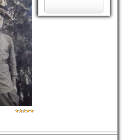
в поселке Лесном.Мы гордимся нашим
дедом!
Комсомольская стройка
Авантюризм Хрущева на
Верхнекамской земле
Читать дальше >>