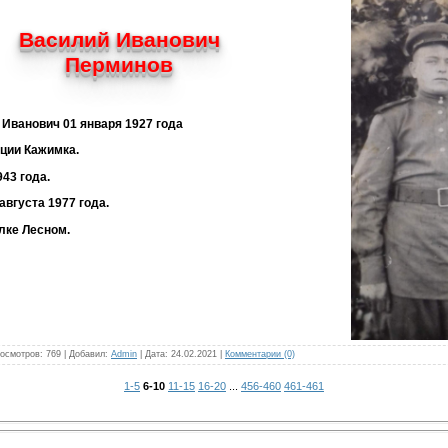
Василий Иванович
Перминов
Иванович 01 января 1927 года
ции Кажимка.
43 года.
августа 1977 года.
лке Лесном.
осмотров: 769 | Добавил:
Admin
| Дата:
24.02.2021
|
Комментарии (0)
1-5
6-10
11-15
16-20
...
456-460
461-461