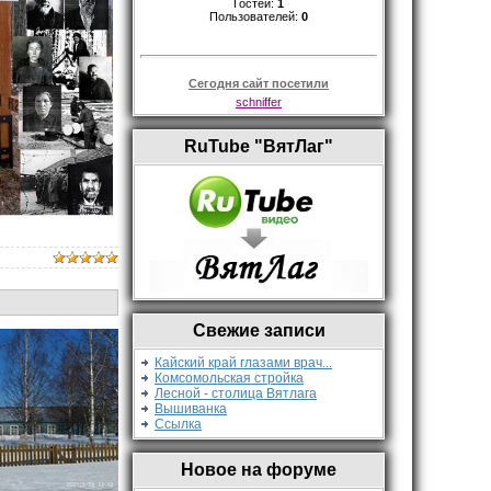
Гостей:
1
Пользователей:
0
Сегодня сайт посетили
schniffer
RuTube "ВятЛаг"
Свежие записи
Кайский край глазами врач...
Комсомольская стройка
Лесной - столица Вятлага
Вышиванка
Ссылка
Новое на форуме