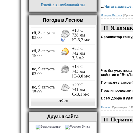
Перейти в глобальный чат
...
Читать дальше 
История Вятлага
| Просм
Погода в Лесном
Я помню
Организатор конку
Что бы участвова
событие в "ВятЛа
По числу лайков 
Приз и продолжит
Всем добра и уда
Разное
| Просмотров: 19
Друзья сайта
Пермино