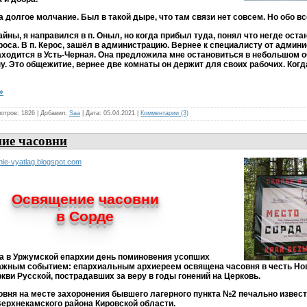
 долгое молчание. Был в такой дыре, что там связи нет совсем. Но обо вс
йны, я направился в п. Оныл, но когда прибыл туда, понял что негде ост
роса. В п. Керос, зашёл в администрацию. Вернее к специалисту от админ
ходится в Усть-Черная. Она предложила мне остановиться в небольшом 
у. Это общежитие, вернее две комнаты он держит для своих рабочих. Когд
»
отров: 1826 | Добавил:
Saa
| Дата:
05.04.2021
|
Комментарии (3)
ие часовни
ie-vyatlag.blogspot.com
Освящение часовни
в Сорде
да в Уржумской епархии день поминовения усопших
ажным событием: епархиальным архиереем освящена часовня в честь Но
кви Русской, пострадавших за веру в годы гонений на Церковь.
вня на месте захоронения бывшего лагерного пункта №2 печально извест
Верхнекамского района Кировской области.