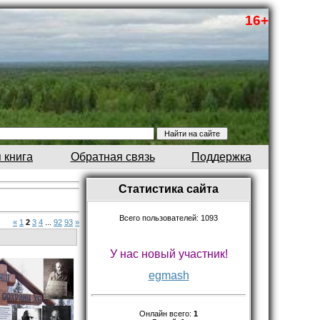
16+
 книга
Обратная связь
Поддержка
Статистика сайта
Всего пользователей: 1093
«
1
2
3
4
...
92
93
»
У нас новый участник!
egmash
Онлайн всего:
1