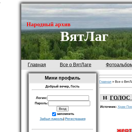
.
Народный архив
ВятЛаг
Главная
Все о ВятЛаге
Фотоальбо
Мини профиль
Главная
»
Все о ВятЛ
Добрый вечер,
Гость
ГОЛОС
Логин:
Пароль:
Источник:
Храм Пок
запомнить
Забыл пароль
|
Регистрация
жерт