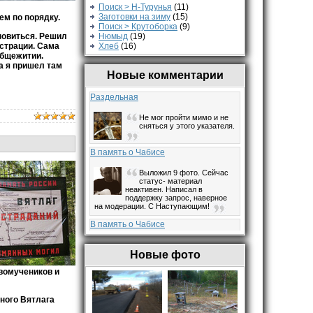
Поиск > Н-Турунья
(11)
Заготовки на зиму
(15)
ем по порядку.
Поиск > Крутоборка
(9)
ановиться. Решил
Нюмыд
(19)
истрации. Сама
Хлеб
(16)
общежитии.
а я пришел там
Новые комментарии
Раздельная
Не мог пройти мимо и не
сняться у этого указателя.
В память о Чабисе
Выложил 9 фото. Сейчас
статус- материал
неактивен. Написал в
поддержку запрос, наверное
на модерации. С Наступающим!
В память о Чабисе
Ждём
Новые фото
вомучеников и
В память о Чабисе
Добрый вечер всем. Я был
ного Вятлага
в Чабисе с 1967 по 1970
год. Мама со мной приехала к