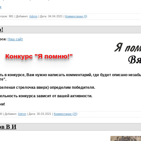
»
отров: 981 | Добавил:
Admin
| Дата:
04.04.2021
|
Комментарии (0)
!
рса:
Наш сайт
Конкурс "Я помню!"
ть в конкурсе, Вам нужно написать комментарий, где будет описано неза
ге".
(зеленая стрелочка вверх) определим победителя.
ельность конкурса зависит от вашей активности.
чи!
00 | Добавил:
Admin
| Дата:
30.03.2021
|
Комментарии (25)
в В И