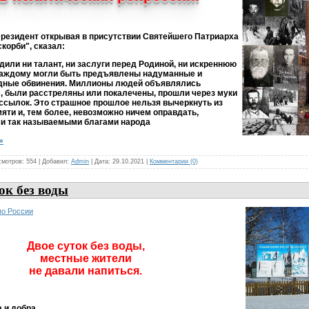
Президент открывая в присутствии Святейшего Патриарха
корби", сказал:
дили ни талант, ни заслуги перед Родиной, ни искреннюю
 каждому могли быть предъявлены надуманные и
дные обвинения. Миллионы людей объявлялись
, были расстреляны или покалечены, прошли через муки
 ссылок. Это страшное прошлое нельзя вычеркнуть из
яти и, тем более, невозможно ничем оправдать,
и так называемыми благами народа
»
смотров: 554 | Добавил:
Admin
| Дата:
29.10.2021
|
Комментарии (0)
ок без воды
о России
Двое суток без воды,
местные жители
не давали напиться.
 и добра.