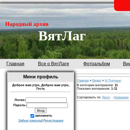
.
Народный архив
ВятЛаг
Главная
Все о ВятЛаге
Фотоальбом
Ви
Мини профиль
Главная
»
Видео
»
Н-Турунью
В категории материалов
:
11
Доброе вам утро,
Доброе вам утро,
Показано материалов
:
1-11
Гость
Сортировать по
:
Дате
↓
·
Названию
Логин:
Пароль:
запомнить
Забыл пароль
|
Регистрация