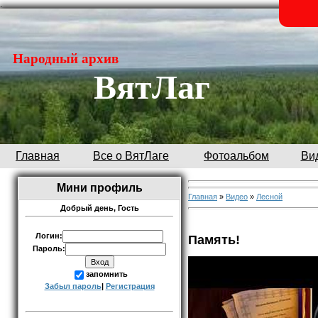
.
Народный архив
ВятЛаг
Главная
Все о ВятЛаге
Фотоальбом
Ви
Мини профиль
Главная
»
Видео
»
Лесной
Добрый день,
Гость
Логин:
Память!
Пароль:
запомнить
Забыл пароль
|
Регистрация