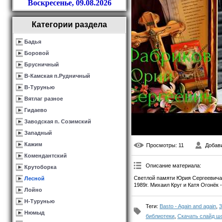
Воскресенье, 09.08.2026
Категории раздела
Бадья
Боровой
Брусничный
В-Камская п.Рудничный
В-Турунью
Вятлаг разное
Гидаево
Заводская п. Созимский
Западный
Кажим
Просмотры
: 11
Добав
Комендантский
Описание материала
:
Крутоборка
Светлой памяти Юрия Сергеевича Ф
Лесной
1989г. Михаил Круг и Катя Огонёк 
Лойно
Н-Турунью
Теги
:
Basto - Again and again
,
3
Нюмыд
библиотеки
,
Скачать слайд шо