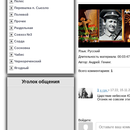
Пелес
Перевалка п. Сысоло
Полевой
Прочее
Раздельная
Совхоз №3
Сорда
Сосновка
Язык
: Русский
Чабис
Длительность материала
: 00:03:47
Чернореченский
Автор
: Андрей. Генинг.
Ягодный
Всего комментариев
:
1
Уголок общения
1
• 17:22, 15.11.
x-ray
Царствие небесное Юр
Огонек не совсем эти
Войдите: