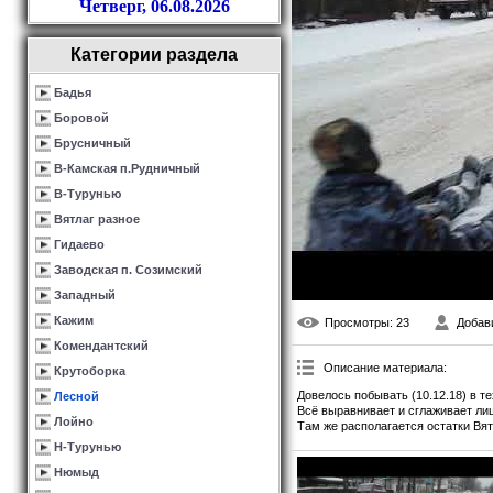
Четверг, 06.08.2026
Категории раздела
Бадья
Боровой
Брусничный
В-Камская п.Рудничный
В-Турунью
Вятлаг разное
Гидаево
Заводская п. Созимский
Западный
Кажим
Просмотры
: 23
Добав
Комендантский
Описание материала
:
Крутоборка
Довелось побывать (10.12.18) в те
Лесной
Всё выравнивает и сглаживает лиш
Лойно
Там же располагается остатки Вя
Н-Турунью
Нюмыд