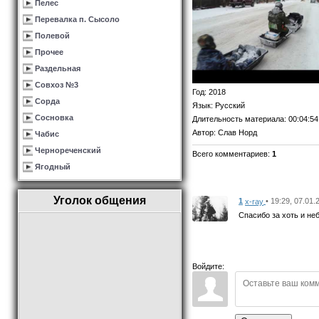
Пелес
Перевалка п. Сысоло
Полевой
Прочее
Раздельная
Совхоз №3
Год
: 2018
Сорда
Язык
: Русский
Сосновка
Длительность материала
: 00:04:54
Автор
: Слав Норд
Чабис
Чернореченский
Всего комментариев
:
1
Ягодный
Уголок общения
1
• 19:29, 07.01.
x-ray
Спасибо за хоть и не
Войдите: