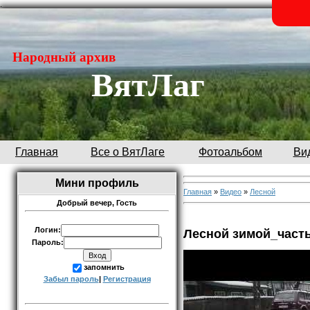
.
Народный архив
ВятЛаг
Главная
Все о ВятЛаге
Фотоальбом
Ви
Мини профиль
Главная
»
Видео
»
Лесной
Добрый вечер,
Гость
Логин:
Лесной зимой_часть
Пароль:
запомнить
Забыл пароль
|
Регистрация