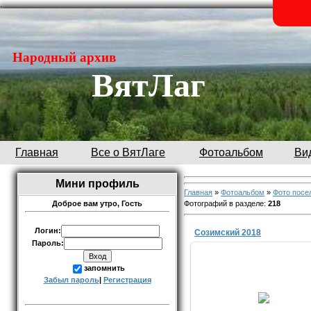
.
Народный архив
ВятЛаг
Главная
Все о ВятЛаге
Фотоальбом
Ви
Мини профиль
Главная
»
Фотоальбом
»
Фото посе
Фотографий в разделе
:
218
Доброе вам утро,
Гость
Логин:
Созимский 2018
Пароль:
запомнить
Забыл пароль
|
Регистрация
09.11.2018
Фото с сайта ok.ru