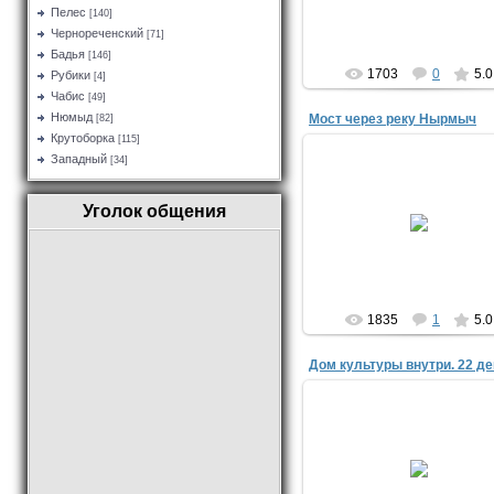
SSG
Пелес
[140]
Чернореченский
[71]
Бадья
[146]
1703
0
5.0
Рубики
[4]
Чабис
[49]
Нюмыд
Мост через реку Нырмыч
[82]
Крутоборка
[115]
Западный
[34]
27.06.2015
Уголок общения
Kulypins
1835
1
5.0
20.10.2014
Файл из интернета. Автор:
Башлыков