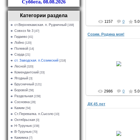
Саша
Суббота, 08.08.2026
Категории раздела
1157
0
5.0
ст.Верхнекамская. п. Рудничный
[168]
Совхоз № 3
[47]
Созим. Родина моя!
Гидаево
[41]
Лойно
[120]
Полевой
[14]
Сорда
18.12.2016
[21]
ст. Заводская. п.Созимский
[218]
Созим. Родина моя!
Автор Татьяна Мешкова (
Лесной
[320]
Комендантский
SSG
[33]
Ягодный
[3]
Брусничный
[121]
Боровой
[58]
2986
0
5.0
Раздельная
[158]
Сосновка
[28]
ДК 45 лет
Кажим
[54]
Ст.Перевалка. п.Сысоло
[10]
Октябрьская
[0]
09.11.2015
Н-Турунью
[158]
Дому культуры 45 лет.
В-Турунью
[70]
Фото с сайта Ok.ru
Кажимка
[7]