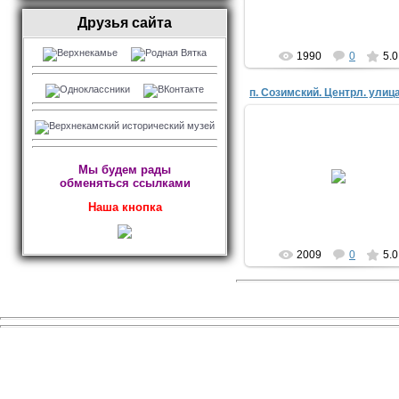
АЛЕКС
Друзья сайта
1990
0
5.0
п. Созимский. Центрл. улиц
27.08.2014
Мы будем рады
Файл из инета:
обменяться ссылками
http://photos.wikimapia.org
Алехандр
Наша кнопка
2009
0
5.0