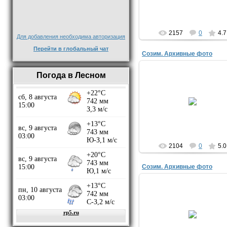
АЛЕКС
2157
0
4.7
Для добавления необходима авторизация
Перейти в глобальный чат
Созим. Архивные фото
Погода в Лесном
09.10.2014
Дом на Набережной, необыч
угловой планировки
Алехандр
2104
0
5.0
Созим. Архивные фото
09.10.2014
Целлюлозный завод в посёл
Созимский