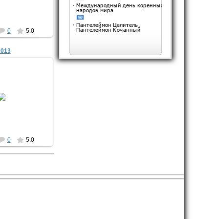
дедом!
Комсомольская стройка
0
5.0
Авантюризм Хрущева на
Верхнекамской земле
2013
Читать дальше >>
0.2013
Evjik
0
5.0