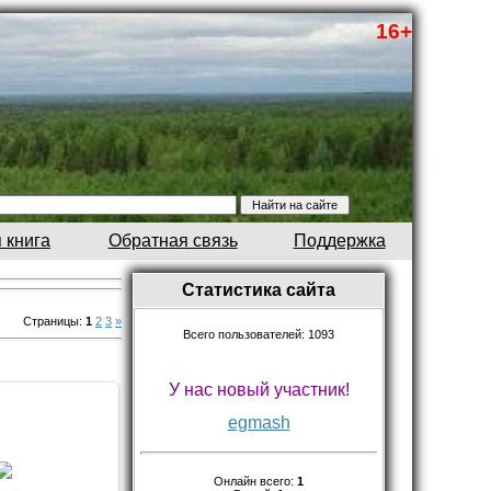
16+
 книга
Обратная связь
Поддержка
Статистика сайта
Страницы
:
1
2
3
»
Всего пользователей: 1093
У нас новый участник!
egmash
9.2014
ить,внутри 3
даже с одеялами.
Онлайн всего:
1