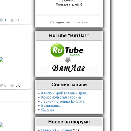
Гостей:
1
Saa
Пользователей:
0
1
5.0
Сегодня сайт посетили
RuTube "ВятЛаг"
9.2014
работала,с
о1992гг
Saa
Свежие записи
0
5.0
Кайский край глазами врач...
Комсомольская стройка
Лесной - столица Вятлага
Вышиванка
Ссылка
9.2014
Новое на форуме
Saa
Поиск > Н-Турунья
(11)