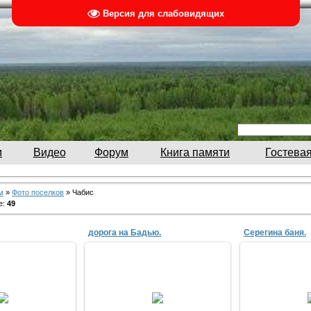
Версия для слабовидящих
м
Видео
Форум
Книга памяти
Гостевая
м
»
Фото поселков
» Чабис
е
:
49
дорога на Бадью.
Серегина баня.
2.2016
09.0
09.09.2014
невка
еще можно ж
олай Пупышев
спальных места,
Saa