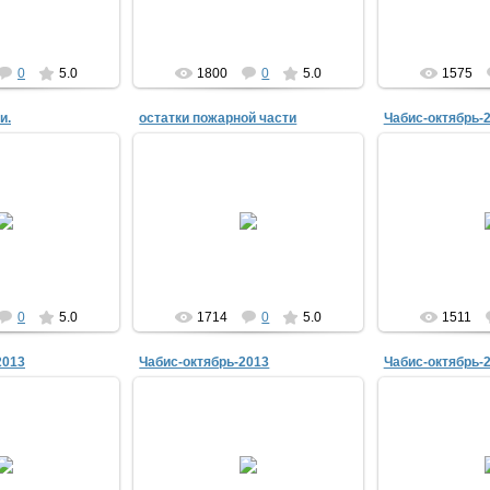
0
5.0
1800
0
5.0
1575
и.
остатки пожарной части
Чабис-октябрь-
08.09.2014
2
9.2014
отец служил до самого закрытия
http://zvezdakomi.
ирный барак.
в 1992г
cun=995
Saa
Saa
0
5.0
1714
0
5.0
1511
2013
Чабис-октябрь-2013
Чабис-октябрь-
8.12.2013
28.12.2013
08.1
ru/smi/archive/issue/article?
http://zvezdakomi.ru/smi/archive/issue/article?
587&issue=995585
cun=995587&issue=995585