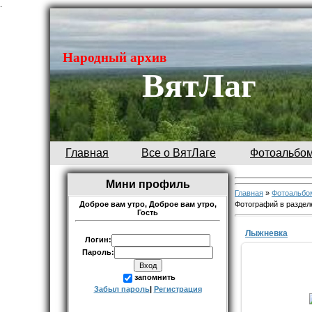
.
Народный архив
ВятЛаг
Главная
Все о ВятЛаге
Фотоальбо
Мини профиль
Главная
»
Фотоальбо
Фотографий в раздел
Доброе вам утро,
Доброе вам утро,
Гость
Лыжневка
Логин:
Пароль:
запомнить
18.1
Забыл пароль
|
Регистрация
Лыж
Автор Ник