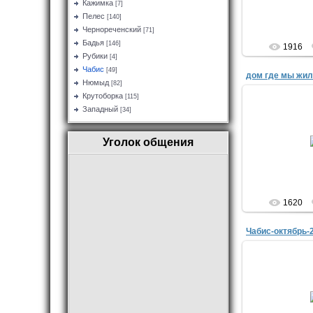
Кажимка
[7]
Пелес
[140]
Чернореченский
[71]
Бадья
[146]
1916
Рубики
[4]
Чабис
[49]
дом где мы жил
Нюмыд
[82]
Крутоборка
[115]
Западный
[34]
08.0
Уголок общения
6-ти кварт
1620
Чабис-октябрь-
2
http://zvezdakomi.
cun=995