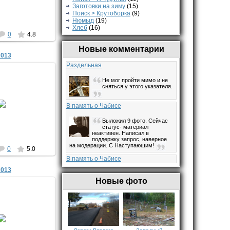
Заготовки на зиму
(15)
Поиск > Крутоборка
(9)
Нюмыд
(19)
Хлеб
(16)
0
4.8
Новые комментарии
2013
Раздельная
Не мог пройти мимо и не
сняться у этого указателя.
8.12.2013
ru/smi/archive/issue/article?
В память о Чабисе
587&issue=995585
АЛЕКС
Выложил 9 фото. Сейчас
статус- материал
неактивен. Написал в
поддержку запрос, наверное
на модерации. С Наступающим!
0
5.0
В память о Чабисе
2013
Ждём
Новые фото
В память о Чабисе
Добрый вечер всем. Я был
0.2013
в Чабисе с 1967 по 1970
год. Мама со мной приехала к
Evjik
отчиму, который отбывал