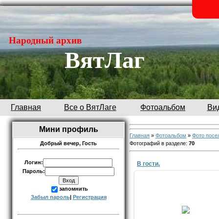
.
Народный архив
ВятЛаг
Главная
Все о ВятЛаге
Фотоальбом
Ви
Мини профиль
Главная
»
Фотоальбом
»
Фото посе
Фотографий в разделе
:
70
Добрый вечер,
Гость
Логин:
В гости.
Пароль:
запомнить
Забыл пароль
|
Регистрация
03.02.2017
yuriyisakov