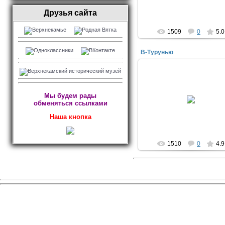
Друзья сайта
1509
0
5.0
В-Турунью
02.02.2016
Мы будем рады
обменяться ссылками
Kulypins
Наша кнопка
1510
0
4.9