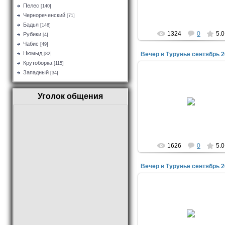
yuriyisakov
Пелес
[140]
Чернореченский
[71]
Бадья
[146]
1324
0
5.0
Рубики
[4]
Чабис
[49]
Нюмыд
Вечер в Турунье сентябрь 2
[82]
Крутоборка
[115]
Западный
[34]
21.02.2016
Уголок общения
yuriyisakov
1626
0
5.0
Вечер в Турунье сентябрь 2
21.02.2016
yuriyisakov