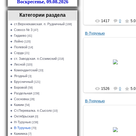
Воскресенье, 09.08.2026
Категории раздела
1417
0
5.0
ст.Верхнекамская. п. Рудничный
[168]
Совхоз № 3
[47]
В-Турунью
Гидаево
[41]
Лойно
[120]
Полевой
[14]
Сорда
[21]
02.06.2016
ст. Заводская. п.Созимский
[218]
Дом в посёлке. Сентябрь 2015
Лесной
[320]
yuriyisakov
Комендантский
[33]
Ягодный
[3]
Брусничный
[121]
Боровой
[58]
1526
0
5.0
Раздельная
[158]
Сосновка
[28]
В-Турунью
Кажим
[54]
Ст.Перевалка. п.Сысоло
[10]
Октябрьская
[0]
02.06.2016
Н-Турунью
[158]
Дом в В-Турунью. Сентябрь 
В-Турунью
[70]
год.
Кажимка
[7]