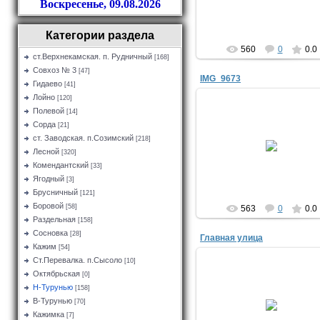
Воскресенье, 09.08.2026
Admin
Категории раздела
560
0
0.0
ст.Верхнекамская. п. Рудничный
[168]
Совхоз № 3
[47]
IMG_9673
Гидаево
[41]
Лойно
[120]
Полевой
[14]
Сорда
09.11.2019
[21]
ст. Заводская. п.Созимский
[218]
Н. Турунью. 2010г. Автор: Па
Елена
Лесной
[320]
Комендантский
Admin
[33]
Ягодный
[3]
Брусничный
[121]
Боровой
[58]
563
0
0.0
Раздельная
[158]
Сосновка
[28]
Главная улица
Кажим
[54]
Ст.Перевалка. п.Сысоло
[10]
Октябрьская
[0]
09.11.2019
Н-Турунью
[158]
Н. Турунью. 2010г. Автор: Па
В-Турунью
[70]
Елена
Кажимка
[7]