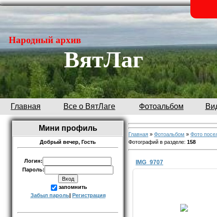
.
Народный архив
ВятЛаг
Главная
Все о ВятЛаге
Фотоальбом
Ви
Мини профиль
Главная
»
Фотоальбом
»
Фото посе
Фотографий в разделе
:
158
Добрый вечер,
Гость
Логин:
IMG_9707
Пароль:
запомнить
09.11.2019
Забыл пароль
|
Регистрация
Н. Турунью. 2010г. Автор: Па
Елена