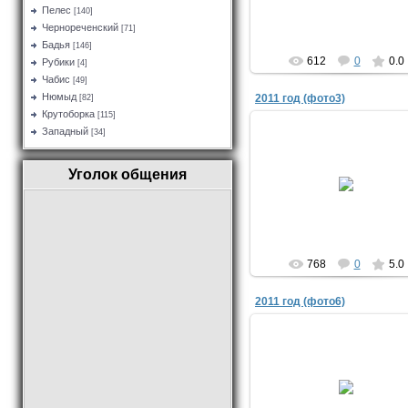
Admin
Пелес
[140]
Чернореченский
[71]
Бадья
[146]
612
0
0.0
Рубики
[4]
Чабис
[49]
Нюмыд
2011 год (фото3)
[82]
Крутоборка
[115]
Западный
[34]
07.02.2018
Уголок общения
yuriyisakov
768
0
5.0
2011 год (фото6)
07.02.2018
yuriyisakov