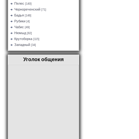
Пелес
[140]
Чернореченский
[71]
Бадья
[146]
Рубики
[4]
Чабис
[49]
Нюмыд
[82]
Крутоборка
[115]
Западный
[34]
Уголок общения