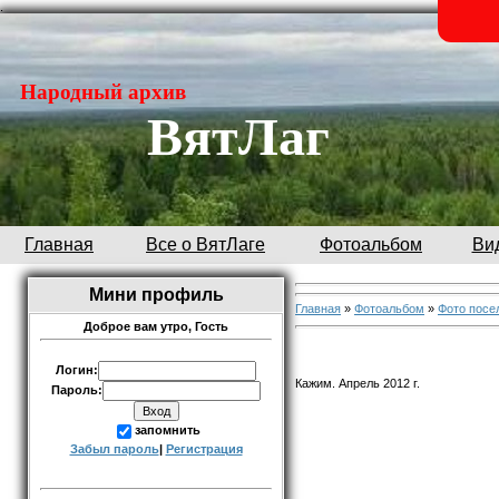
.
Народный архив
ВятЛаг
Главная
Все о ВятЛаге
Фотоальбом
Ви
Мини профиль
Главная
»
Фотоальбом
»
Фото посе
Доброе вам утро,
Гость
Логин:
Кажим. Апрель 2012 г.
Пароль:
запомнить
Забыл пароль
|
Регистрация