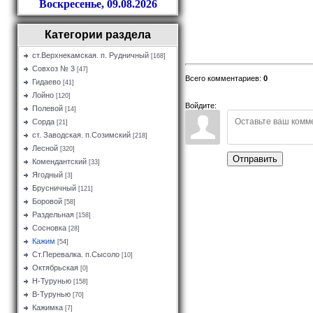
Воскресенье, 09.08.2026
Категории раздела
ст.Верхнекамская. п. Рудничный
[168]
Совхоз № 3
[47]
Всего комментариев
:
0
Гидаево
[41]
Лойно
[120]
Войдите:
Полевой
[14]
Сорда
[21]
ст. Заводская. п.Созимский
[218]
Лесной
[320]
Отправить
Комендантский
[33]
Ягодный
[3]
Брусничный
[121]
Боровой
[58]
Раздельная
[158]
Сосновка
[28]
Кажим
[54]
Ст.Перевалка. п.Сысоло
[10]
Октябрьская
[0]
Н-Турунью
[158]
В-Турунью
[70]
Кажимка
[7]